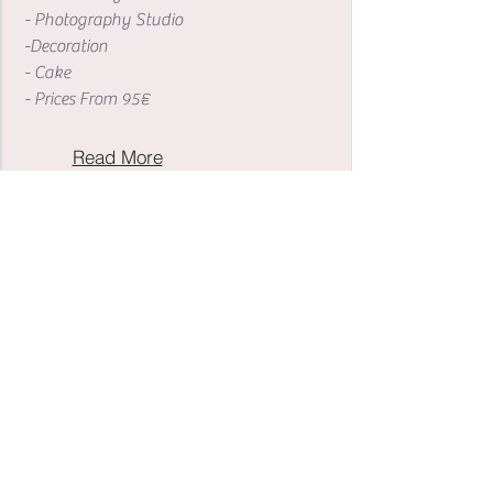
- Photography Studio
-Decoration
- Cake
- Prices From 95€
Read More