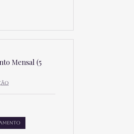
to Mensal (5
ção
damento