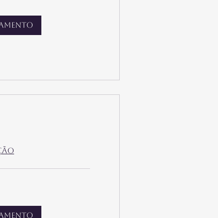
damento
ção
damento