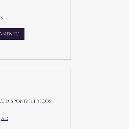
os
damento
antes.
essão, o valor
o, disponível preços
ção