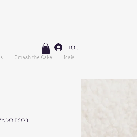
Login
os
Smash the Cake
Mais
zado e sob