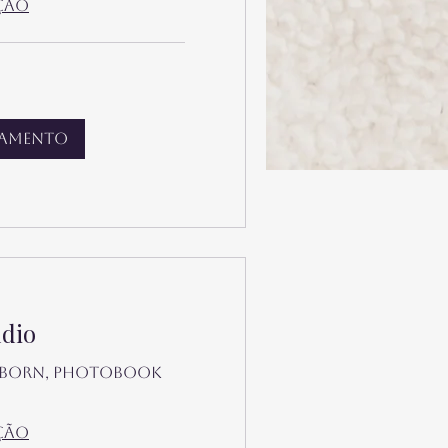
ção
damento
údio
wborn, Photobook
ção