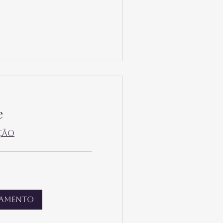
e
ção
damento