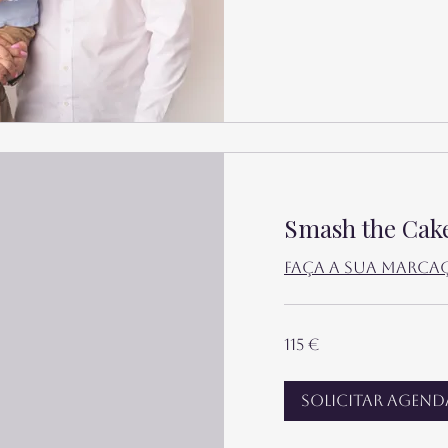
Smash the Cak
Faça a sua marca
115
115 €
euros
Solicitar agen