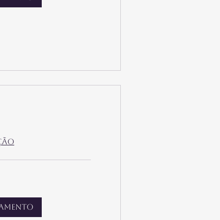
ção
damento