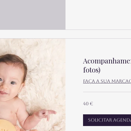
Acompanhamen
fotos)
Faça a sua marca
40
40 €
euros
Solicitar agen